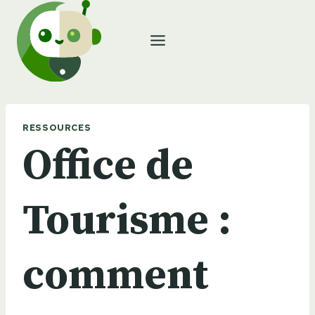
Aller
au
contenu
RESSOURCES
Office de
Tourisme :
comment